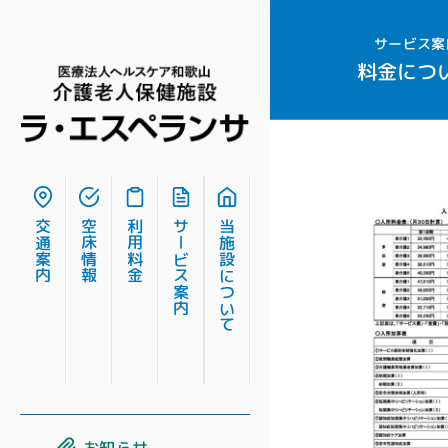
サービス案
料金につ
交通案内
空床情報
利用料金
サービス案内
当施設について